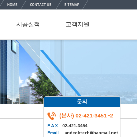
시공실적
고객지원
실적현황
공지사항
갤러리
묻고답하기
문의
(본사) 02-421-3451~2
F A X
02-421-3454
Email
andeoktech@hanmail.net