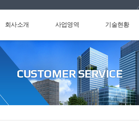
회사소개
사업영역
기술현황
인사말
오탁방지막 제작 및
인증서
설치공사
연혁
특허증
맨홀보수 공사
오시는길
CUSTOMER SERVICE
준설 공사
철근콘크리트 공사
시설물 유지보수 공사
상하수도 공사
상온아스콘 제조·판매