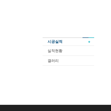
시공실적
실적현황
갤러리