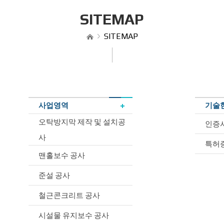
SITEMAP
SITEMAP
사업영역
기술
오탁방지막 제작 및 설치공
인증
사
특허
맨홀보수 공사
준설 공사
철근콘크리트 공사
시설물 유지보수 공사