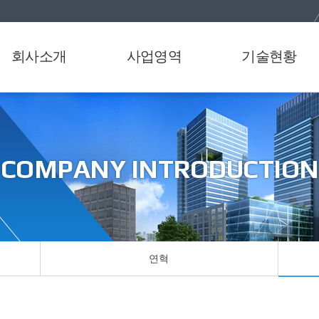
회사소개
사업영역
기술현황
인사말
오탁방지막 제작 및
인증서
설치공사
연혁
특허증
맨홀보수 공사
오시는길
COMPANY INTRODUCTION
준설 공사
철근콘크리트 공사
시설물 유지보수 공사
상하수도 공사
상온아스콘 제조·판매
연혁