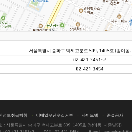
서울특별시 송파구 백제고분로 509, 1405호 (방이동,
02-421-3451~2
02-421-3454
·
·
·
인정보취급방침
이메일무단수집거부
사이트맵
준설공사
소 : 서울특별시 송파구 백제고분로 509, 1405호 (방이동, 대종빌딩)
L : 02-421-3451~2 FAX : 02-421-3454 E-mail :
andeoktech@ha